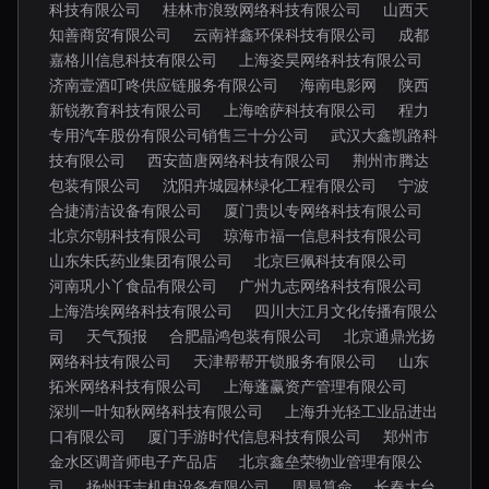
科技有限公司
桂林市浪致网络科技有限公司
山西天
知善商贸有限公司
云南祥鑫环保科技有限公司
成都
嘉格川信息科技有限公司
上海姿昊网络科技有限公司
济南壹酒叮咚供应链服务有限公司
海南电影网
陕西
新锐教育科技有限公司
上海啥萨科技有限公司
程力
专用汽车股份有限公司销售三十分公司
武汉大鑫凯路科
技有限公司
西安茴唐网络科技有限公司
荆州市腾达
包装有限公司
沈阳卉城园林绿化工程有限公司
宁波
合捷清洁设备有限公司
厦门贵以专网络科技有限公司
北京尔朝科技有限公司
琼海市福一信息科技有限公司
山东朱氏药业集团有限公司
北京巨佩科技有限公司
河南巩小丫食品有限公司
广州九志网络科技有限公司
上海浩埃网络科技有限公司
四川大江月文化传播有限公
司
天气预报
合肥晶鸿包装有限公司
北京通鼎光扬
网络科技有限公司
天津帮帮开锁服务有限公司
山东
拓米网络科技有限公司
上海蓬赢资产管理有限公司
深圳一叶知秋网络科技有限公司
上海升光轻工业品进出
口有限公司
厦门手游时代信息科技有限公司
郑州市
金水区调音师电子产品店
北京鑫垒荣物业管理有限公
司
扬州珏志机电设备有限公司
周易算命
长春大台